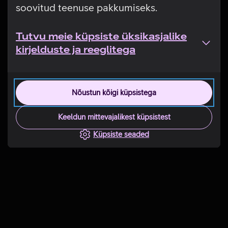
soovitud teenuse pakkumiseks.
Tutvu meie küpsiste üksikasjalike
kirjelduste ja reeglitega
Nõustun kõigi küpsistega
Keeldun mittevajalikest küpsistest
Küpsiste seaded