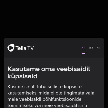
ET
RU
EN
Kasutame oma veebisaidil
küpsiseid
Küsime sinult luba selliste küpsiste
kasutamiseks, mida ei ole tingimata vaja
Tehniline viga
meie veebisaidi põhifunktsioonide
toimimiseks või meie veebisaidil sinu