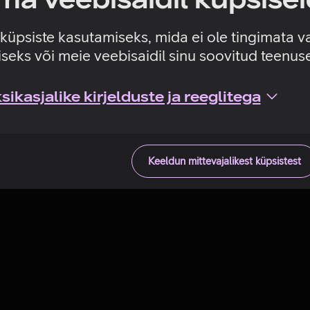
Tehniline viga
e küpsiste kasutamiseks, mida ei ole tingimata v
seks või meie veebisaidil sinu soovitud teenu
ikasjalike kirjelduste ja reeglitega
Keeldun mittevajalikest küpsistest