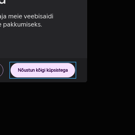
aja meie veebisaidi
se pakkumiseks.
Nõustun kõigi küpsistega