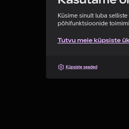
Küsime sinult luba sellist
põhifunktsioonide toimimi
Tutvu meie küpsiste üks
Küpsiste seaded