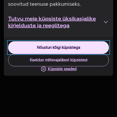
soovitud teenuse pakkumiseks.
Tutvu meie küpsiste üksikasjalike
kirjelduste ja reeglitega
Nõustun kõigi küpsistega
Keeldun mittevajalikest küpsistest
Küpsiste seaded