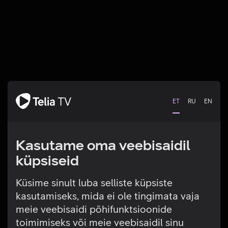
ET
RU
EN
Kasutame oma veebisaidil
küpsiseid
Küsime sinult luba selliste küpsiste
kasutamiseks, mida ei ole tingimata vaja
Tehniline viga
meie veebisaidi põhifunktsioonide
toimimiseks või meie veebisaidil sinu