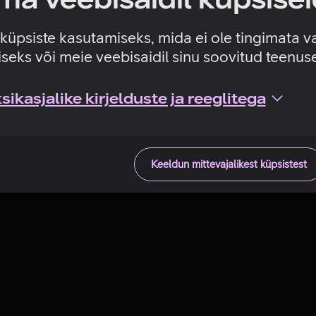
Tehniline viga
e küpsiste kasutamiseks, mida ei ole tingimata v
seks või meie veebisaidil sinu soovitud teenu
ikasjalike kirjelduste ja reeglitega
Keeldun mittevajalikest küpsistest