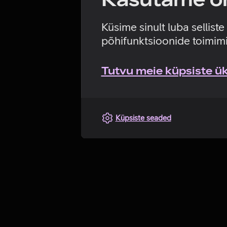
Küsime sinult luba sellist
põhifunktsioonide toimimi
Tutvu meie küpsiste üks
Küpsiste seaded