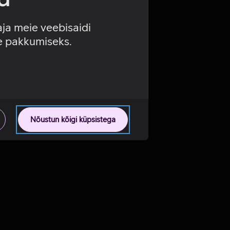
aja meie veebisaidi
se pakkumiseks.
Nõustun kõigi küpsistega