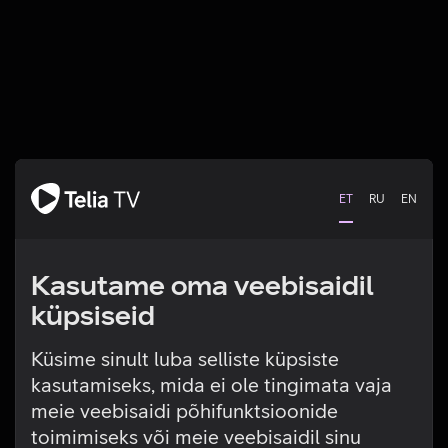
ET
RU
EN
Kasutame oma veebisaidil
küpsiseid
Küsime sinult luba selliste küpsiste
kasutamiseks, mida ei ole tingimata vaja
Tehniline viga
meie veebisaidi põhifunktsioonide
toimimiseks või meie veebisaidil sinu