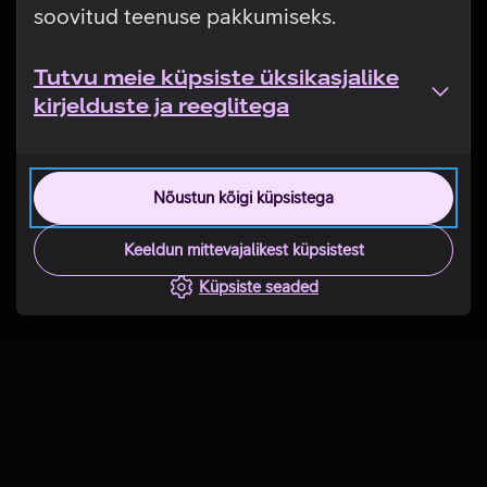
soovitud teenuse pakkumiseks.
Tutvu meie küpsiste üksikasjalike
kirjelduste ja reeglitega
Nõustun kõigi küpsistega
Keeldun mittevajalikest küpsistest
Küpsiste seaded