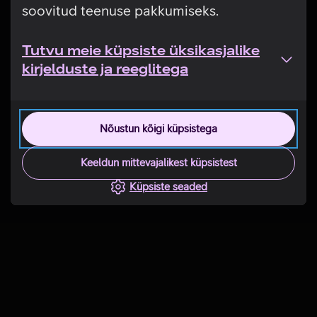
soovitud teenuse pakkumiseks.
Tutvu meie küpsiste üksikasjalike
kirjelduste ja reeglitega
Nõustun kõigi küpsistega
Keeldun mittevajalikest küpsistest
Küpsiste seaded