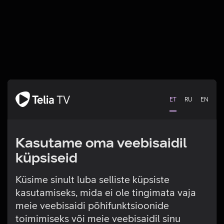
ET
RU
EN
Kasutame oma veebisaidil
küpsiseid
Küsime sinult luba selliste küpsiste
kasutamiseks, mida ei ole tingimata vaja
Tehniline viga
meie veebisaidi põhifunktsioonide
toimimiseks või meie veebisaidil sinu