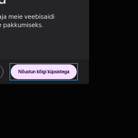
aja meie veebisaidi
se pakkumiseks.
Nõustun kõigi küpsistega