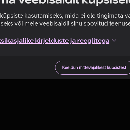
Tehniline viga
e küpsiste kasutamiseks, mida ei ole tingimata v
seks või meie veebisaidil sinu soovitud teenu
ikasjalike kirjelduste ja reeglitega
Keeldun mittevajalikest küpsistest