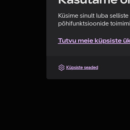
Küsime sinult luba sellist
põhifunktsioonide toimimi
Tutvu meie küpsiste üks
Küpsiste seaded