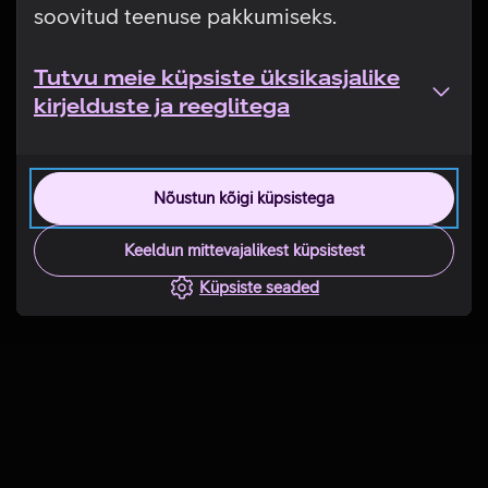
soovitud teenuse pakkumiseks.
Tutvu meie küpsiste üksikasjalike
kirjelduste ja reeglitega
Nõustun kõigi küpsistega
Keeldun mittevajalikest küpsistest
Küpsiste seaded