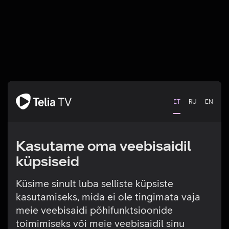
ET
RU
EN
Kasutame oma veebisaidil
küpsiseid
Küsime sinult luba selliste küpsiste
kasutamiseks, mida ei ole tingimata vaja
Tehniline viga
meie veebisaidi põhifunktsioonide
toimimiseks või meie veebisaidil sinu