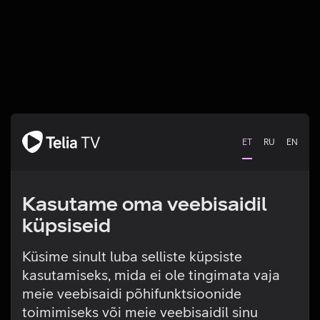
ET
RU
EN
Kasutame oma veebisaidil
küpsiseid
Küsime sinult luba selliste küpsiste
kasutamiseks, mida ei ole tingimata vaja
Tehniline viga
meie veebisaidi põhifunktsioonide
toimimiseks või meie veebisaidil sinu