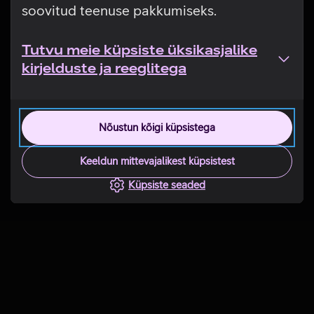
soovitud teenuse pakkumiseks.
Tutvu meie küpsiste üksikasjalike
kirjelduste ja reeglitega
Nõustun kõigi küpsistega
Keeldun mittevajalikest küpsistest
Küpsiste seaded