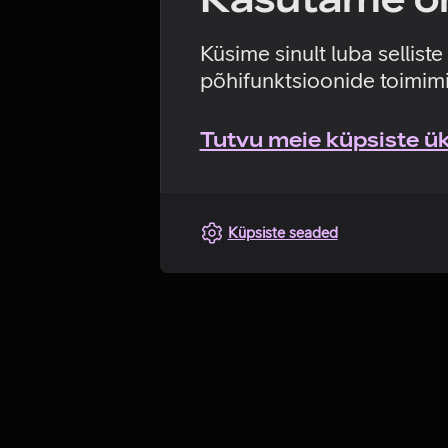
Küsime sinult luba sellist
põhifunktsioonide toimimi
Tutvu meie küpsiste üks
Küpsiste seaded