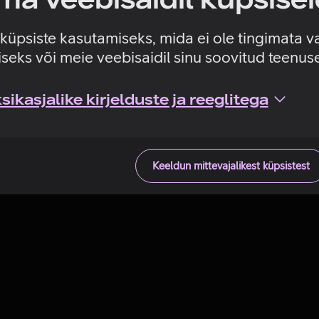
Tehniline viga
e küpsiste kasutamiseks, mida ei ole tingimata v
seks või meie veebisaidil sinu soovitud teenu
ikasjalike kirjelduste ja reeglitega
Keeldun mittevajalikest küpsistest