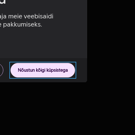
aja meie veebisaidi
se pakkumiseks.
Nõustun kõigi küpsistega