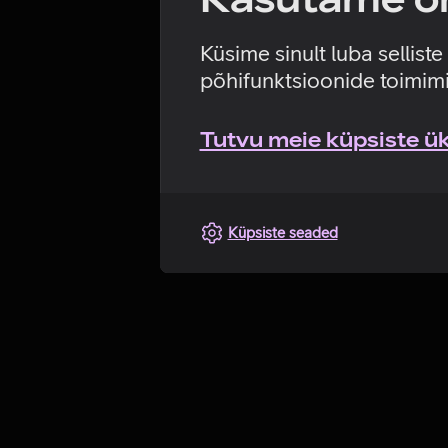
Küsime sinult luba sellist
põhifunktsioonide toimimi
Tutvu meie küpsiste üks
Küpsiste seaded