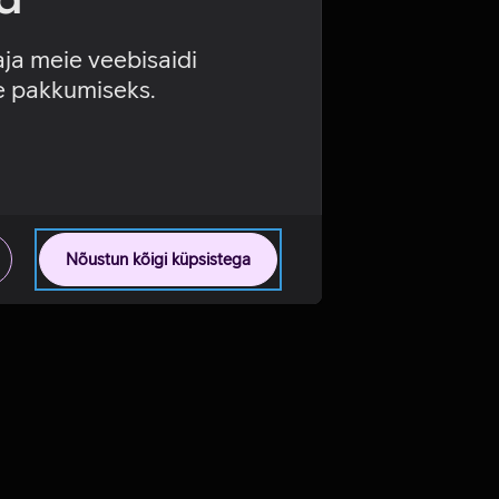
aja meie veebisaidi
se pakkumiseks.
Nõustun kõigi küpsistega