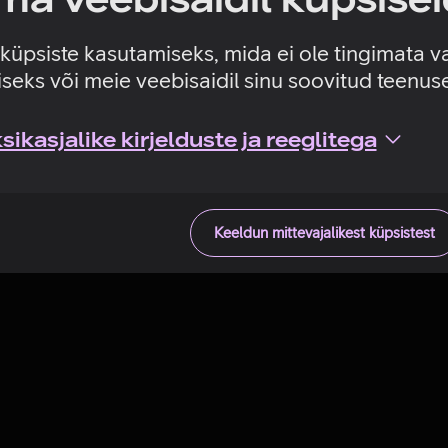
Tehniline viga
e küpsiste kasutamiseks, mida ei ole tingimata v
seks või meie veebisaidil sinu soovitud teenu
ikasjalike kirjelduste ja reeglitega
Keeldun mittevajalikest küpsistest