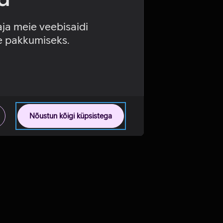
aja meie veebisaidi
se pakkumiseks.
Nõustun kõigi küpsistega