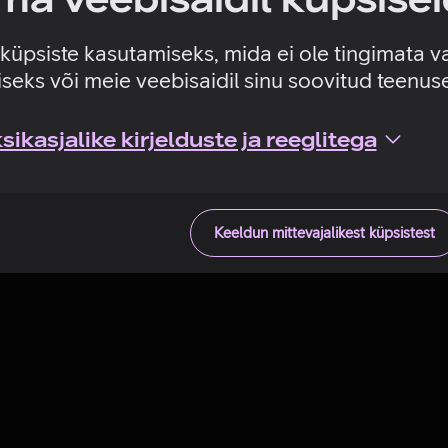
Tehniline viga
e küpsiste kasutamiseks, mida ei ole tingimata v
seks või meie veebisaidil sinu soovitud teenu
ikasjalike kirjelduste ja reeglitega
Keeldun mittevajalikest küpsistest