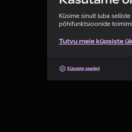
Küsime sinult luba sellist
põhifunktsioonide toimimi
Tutvu meie küpsiste üks
Küpsiste seaded