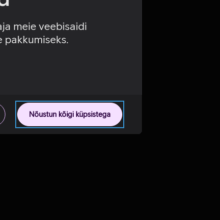
aja meie veebisaidi
se pakkumiseks.
Nõustun kõigi küpsistega