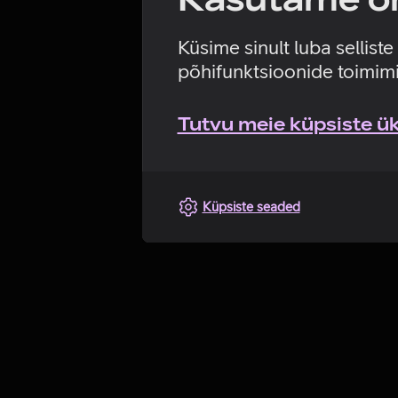
Küsime sinult luba sellist
põhifunktsioonide toimimi
Tutvu meie küpsiste üks
Küpsiste seaded