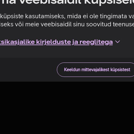
Tehniline viga
e küpsiste kasutamiseks, mida ei ole tingimata v
seks või meie veebisaidil sinu soovitud teenu
ikasjalike kirjelduste ja reeglitega
Keeldun mittevajalikest küpsistest