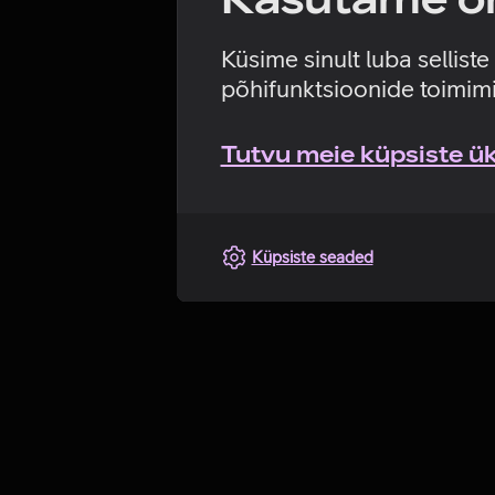
Küsime sinult luba sellist
põhifunktsioonide toimimi
Tutvu meie küpsiste üks
Küpsiste seaded