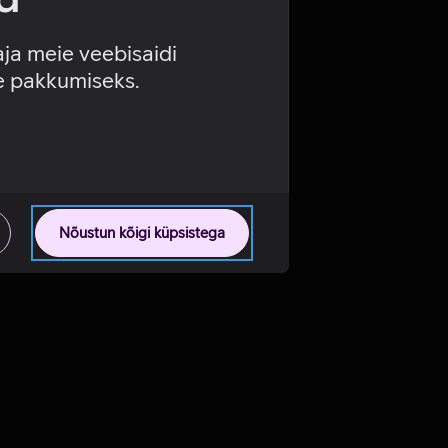
aja meie veebisaidi
se pakkumiseks.
Nõustun kõigi küpsistega