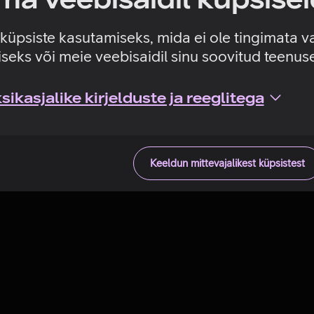
Tehniline viga
e küpsiste kasutamiseks, mida ei ole tingimata v
seks või meie veebisaidil sinu soovitud teenu
ikasjalike kirjelduste ja reeglitega
Keeldun mittevajalikest küpsistest