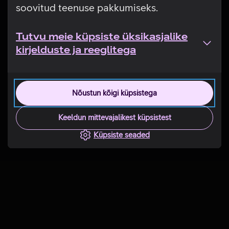
soovitud teenuse pakkumiseks.
Tutvu meie küpsiste üksikasjalike
kirjelduste ja reeglitega
Nõustun kõigi küpsistega
Keeldun mittevajalikest küpsistest
Küpsiste seaded