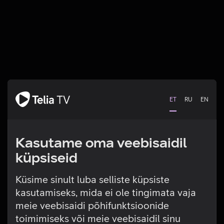
ET
RU
EN
Kasutame oma veebisaidil
küpsiseid
Küsime sinult luba selliste küpsiste
kasutamiseks, mida ei ole tingimata vaja
Tehniline viga
meie veebisaidi põhifunktsioonide
toimimiseks või meie veebisaidil sinu