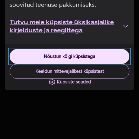
soovitud teenuse pakkumiseks.
Tutvu meie küpsiste üksikasjalike
kirjelduste ja reeglitega
Nõustun kõigi küpsistega
Keeldun mittevajalikest küpsistest
Küpsiste seaded