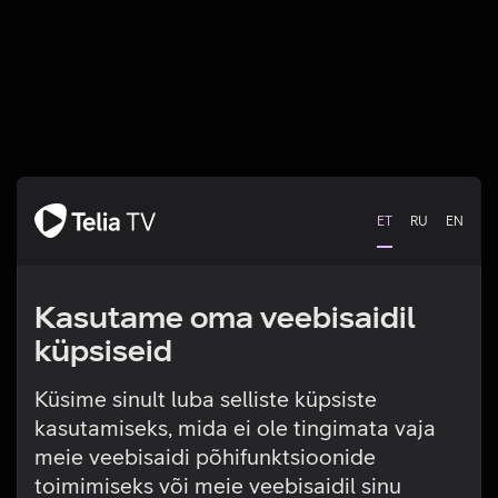
ET
RU
EN
Kasutame oma veebisaidil
küpsiseid
Küsime sinult luba selliste küpsiste
kasutamiseks, mida ei ole tingimata vaja
Tehniline viga
meie veebisaidi põhifunktsioonide
toimimiseks või meie veebisaidil sinu