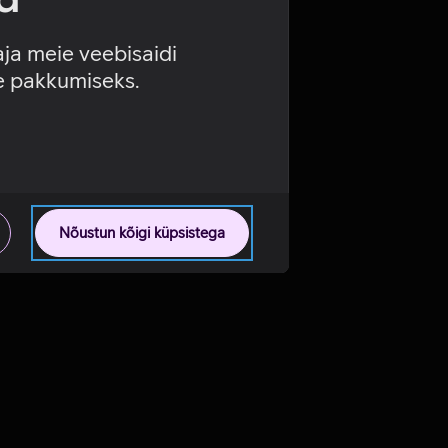
aja meie veebisaidi
se pakkumiseks.
Nõustun kõigi küpsistega