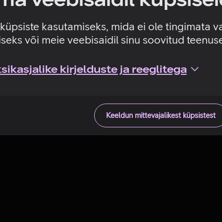
Tehniline viga
e küpsiste kasutamiseks, mida ei ole tingimata v
seks või meie veebisaidil sinu soovitud teenu
ikasjalike kirjelduste ja reeglitega
Keeldun mittevajalikest küpsistest