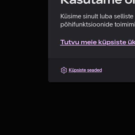
Küsime sinult luba sellist
põhifunktsioonide toimimi
Tutvu meie küpsiste üks
Küpsiste seaded