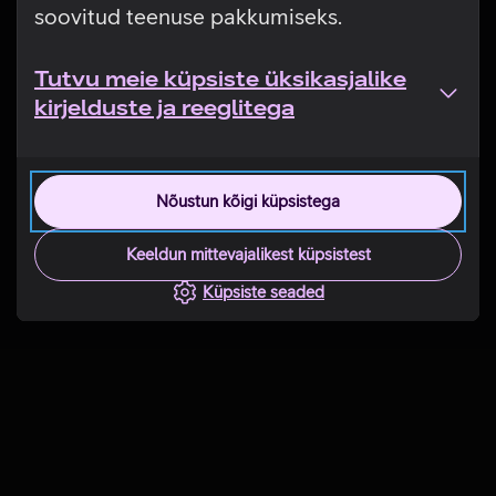
soovitud teenuse pakkumiseks.
Tutvu meie küpsiste üksikasjalike
kirjelduste ja reeglitega
Nõustun kõigi küpsistega
Keeldun mittevajalikest küpsistest
Küpsiste seaded