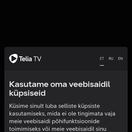
ET
RU
EN
Kasutame oma veebisaidil
küpsiseid
Küsime sinult luba selliste küpsiste
kasutamiseks, mida ei ole tingimata vaja
Tehniline viga
meie veebisaidi põhifunktsioonide
toimimiseks või meie veebisaidil sinu