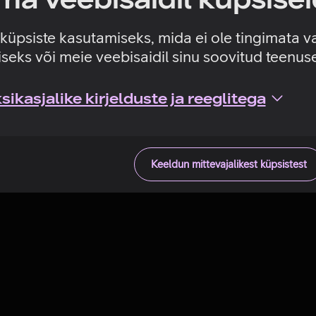
Tehniline viga
e küpsiste kasutamiseks, mida ei ole tingimata v
seks või meie veebisaidil sinu soovitud teenu
ikasjalike kirjelduste ja reeglitega
Keeldun mittevajalikest küpsistest