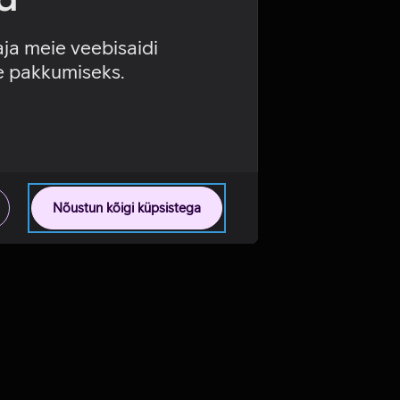
aja meie veebisaidi
se pakkumiseks.
Nõustun kõigi küpsistega