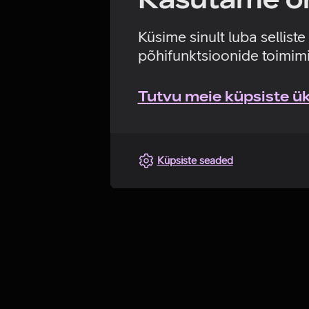
Küsime sinult luba sellist
põhifunktsioonide toimimi
Tutvu meie küpsiste üks
Küpsiste seaded