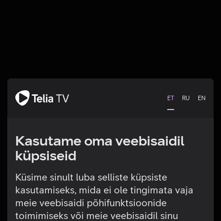
ET
RU
EN
Kasutame oma veebisaidil
küpsiseid
Küsime sinult luba selliste küpsiste
kasutamiseks, mida ei ole tingimata vaja
Tehniline viga
meie veebisaidi põhifunktsioonide
toimimiseks või meie veebisaidil sinu