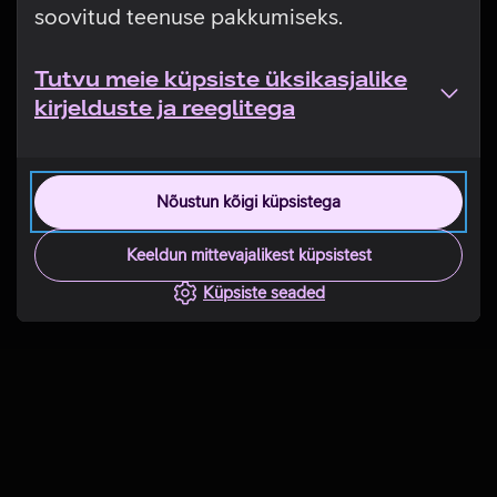
soovitud teenuse pakkumiseks.
Tutvu meie küpsiste üksikasjalike
kirjelduste ja reeglitega
Nõustun kõigi küpsistega
Keeldun mittevajalikest küpsistest
Küpsiste seaded