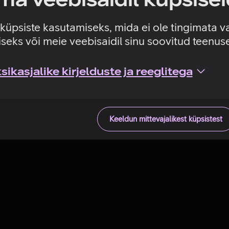
Tehniline viga
e küpsiste kasutamiseks, mida ei ole tingimata v
seks või meie veebisaidil sinu soovitud teenu
ikasjalike kirjelduste ja reeglitega
Keeldun mittevajalikest küpsistest