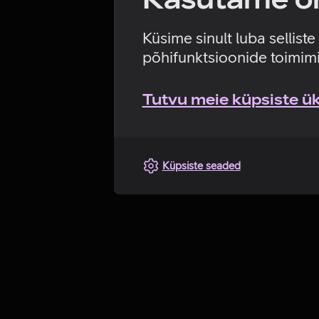
Küsime sinult luba sellist
põhifunktsioonide toimimi
Tutvu meie küpsiste üks
Küpsiste seaded