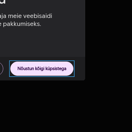
aja meie veebisaidi
se pakkumiseks.
Nõustun kõigi küpsistega