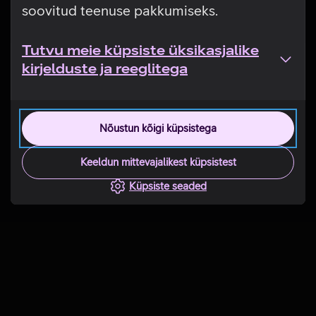
soovitud teenuse pakkumiseks.
Tutvu meie küpsiste üksikasjalike
kirjelduste ja reeglitega
Nõustun kõigi küpsistega
Keeldun mittevajalikest küpsistest
Küpsiste seaded