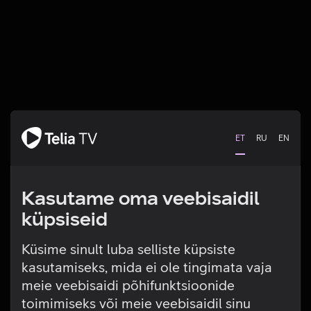
ET
RU
EN
Kasutame oma veebisaidil
küpsiseid
Küsime sinult luba selliste küpsiste
kasutamiseks, mida ei ole tingimata vaja
Tehniline viga
meie veebisaidi põhifunktsioonide
toimimiseks või meie veebisaidil sinu