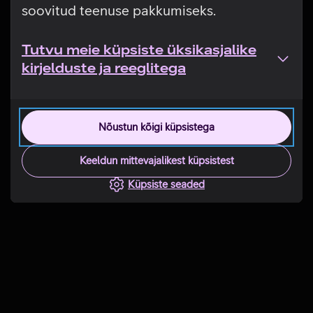
soovitud teenuse pakkumiseks.
Tutvu meie küpsiste üksikasjalike
kirjelduste ja reeglitega
Nõustun kõigi küpsistega
Keeldun mittevajalikest küpsistest
Küpsiste seaded