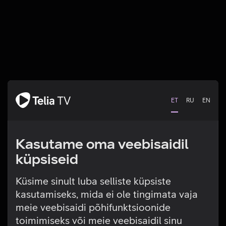
ET
RU
EN
Kasutame oma veebisaidil
küpsiseid
Küsime sinult luba selliste küpsiste
kasutamiseks, mida ei ole tingimata vaja
Tehniline viga
meie veebisaidi põhifunktsioonide
toimimiseks või meie veebisaidil sinu