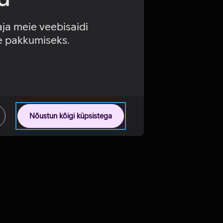
aja meie veebisaidi
se pakkumiseks.
Nõustun kõigi küpsistega