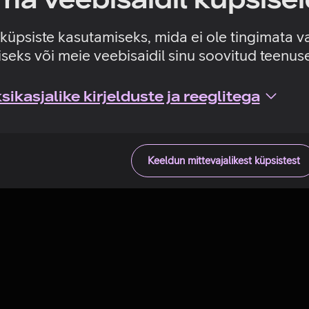
Tehniline viga
e küpsiste kasutamiseks, mida ei ole tingimata v
seks või meie veebisaidil sinu soovitud teenu
ikasjalike kirjelduste ja reeglitega
Keeldun mittevajalikest küpsistest