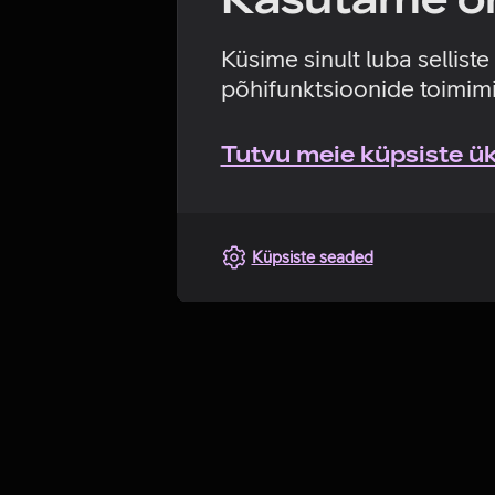
Küsime sinult luba sellist
põhifunktsioonide toimimi
Tutvu meie küpsiste üks
Küpsiste seaded