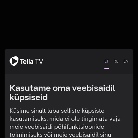
ET
RU
EN
Kasutame oma veebisaidil
küpsiseid
Küsime sinult luba selliste küpsiste
kasutamiseks, mida ei ole tingimata vaja
Tehniline viga
meie veebisaidi põhifunktsioonide
toimimiseks või meie veebisaidil sinu