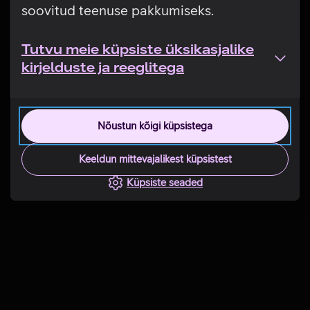
soovitud teenuse pakkumiseks.
Tutvu meie küpsiste üksikasjalike
kirjelduste ja reeglitega
Nõustun kõigi küpsistega
Keeldun mittevajalikest küpsistest
Küpsiste seaded