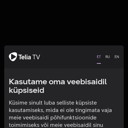
ET
RU
EN
Kasutame oma veebisaidil
küpsiseid
Küsime sinult luba selliste küpsiste
kasutamiseks, mida ei ole tingimata vaja
Tehniline viga
meie veebisaidi põhifunktsioonide
toimimiseks või meie veebisaidil sinu