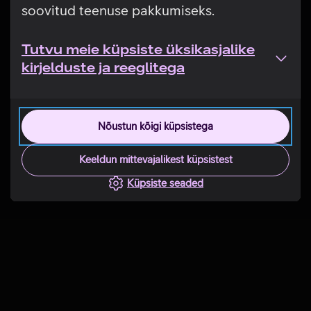
soovitud teenuse pakkumiseks.
Tutvu meie küpsiste üksikasjalike
kirjelduste ja reeglitega
Nõustun kõigi küpsistega
Keeldun mittevajalikest küpsistest
Küpsiste seaded