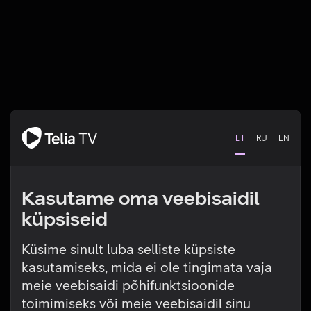
ET
RU
EN
Kasutame oma veebisaidil
küpsiseid
Küsime sinult luba selliste küpsiste
kasutamiseks, mida ei ole tingimata vaja
Tehniline viga
meie veebisaidi põhifunktsioonide
toimimiseks või meie veebisaidil sinu