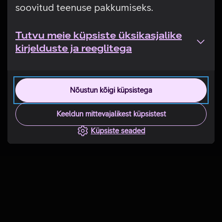
soovitud teenuse pakkumiseks.
Tutvu meie küpsiste üksikasjalike
kirjelduste ja reeglitega
Nõustun kõigi küpsistega
Keeldun mittevajalikest küpsistest
Küpsiste seaded