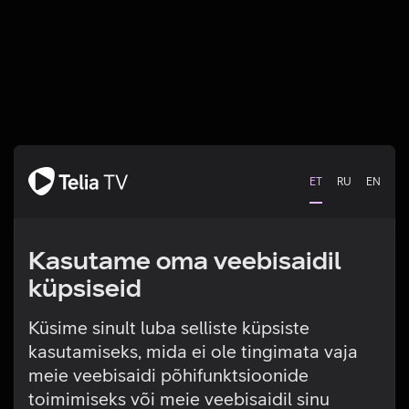
ET
RU
EN
Kasutame oma veebisaidil
küpsiseid
Küsime sinult luba selliste küpsiste
kasutamiseks, mida ei ole tingimata vaja
Tehniline viga
meie veebisaidi põhifunktsioonide
toimimiseks või meie veebisaidil sinu