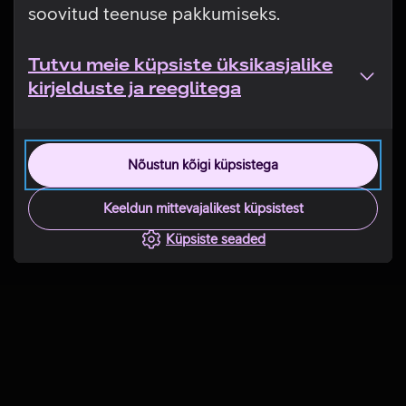
soovitud teenuse pakkumiseks.
Tutvu meie küpsiste üksikasjalike
kirjelduste ja reeglitega
Nõustun kõigi küpsistega
Keeldun mittevajalikest küpsistest
Küpsiste seaded