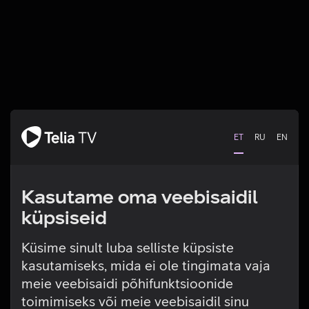
ET
RU
EN
Kasutame oma veebisaidil
küpsiseid
Küsime sinult luba selliste küpsiste
kasutamiseks, mida ei ole tingimata vaja
Tehniline viga
meie veebisaidi põhifunktsioonide
toimimiseks või meie veebisaidil sinu