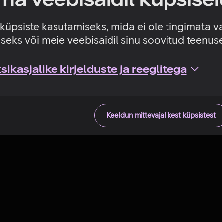
Tehniline viga
e küpsiste kasutamiseks, mida ei ole tingimata v
seks või meie veebisaidil sinu soovitud teenu
ikasjalike kirjelduste ja reeglitega
Keeldun mittevajalikest küpsistest