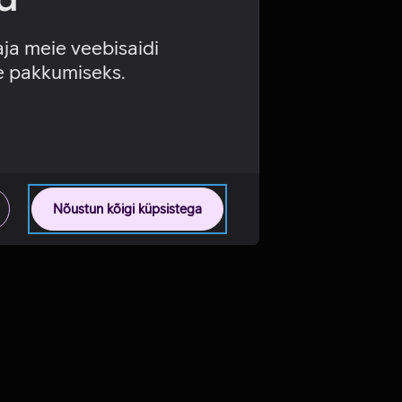
aja meie veebisaidi
se pakkumiseks.
Nõustun kõigi küpsistega