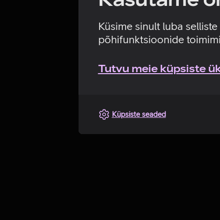
Küsime sinult luba sellist
põhifunktsioonide toimimi
Tutvu meie küpsiste üks
Küpsiste seaded