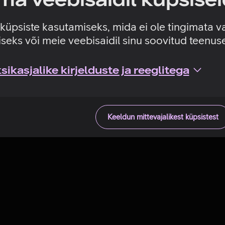
Tehniline viga
e küpsiste kasutamiseks, mida ei ole tingimata v
seks või meie veebisaidil sinu soovitud teenu
ikasjalike kirjelduste ja reeglitega
Keeldun mittevajalikest küpsistest