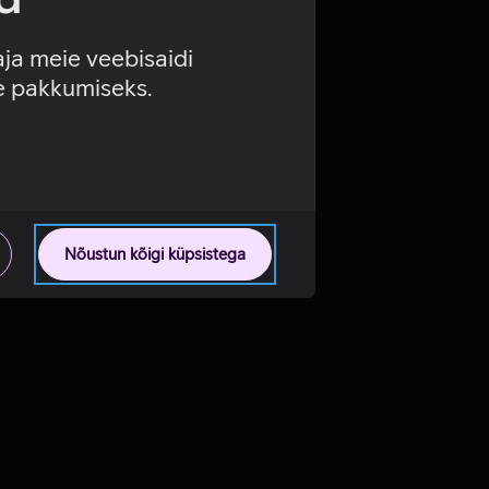
aja meie veebisaidi
se pakkumiseks.
Nõustun kõigi küpsistega