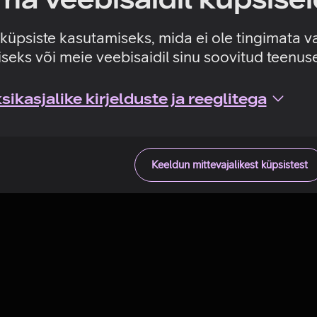
Tehniline viga
e küpsiste kasutamiseks, mida ei ole tingimata v
seks või meie veebisaidil sinu soovitud teenu
ikasjalike kirjelduste ja reeglitega
Keeldun mittevajalikest küpsistest