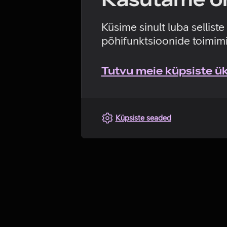
Küsime sinult luba sellist
põhifunktsioonide toimimi
Tutvu meie küpsiste üks
Küpsiste seaded