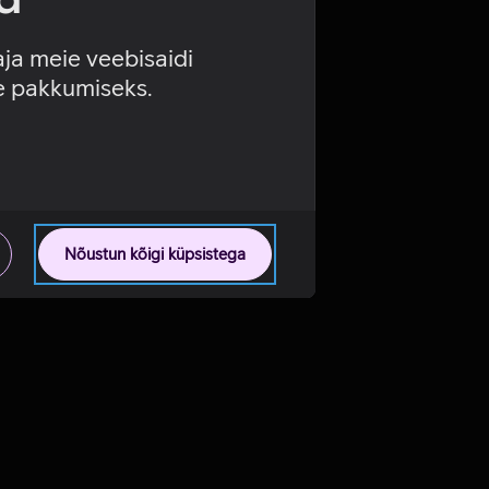
aja meie veebisaidi
se pakkumiseks.
Nõustun kõigi küpsistega