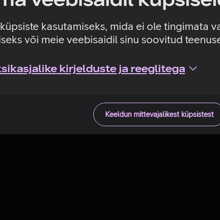
Tehniline viga
e küpsiste kasutamiseks, mida ei ole tingimata v
seks või meie veebisaidil sinu soovitud teenu
ikasjalike kirjelduste ja reeglitega
Keeldun mittevajalikest küpsistest