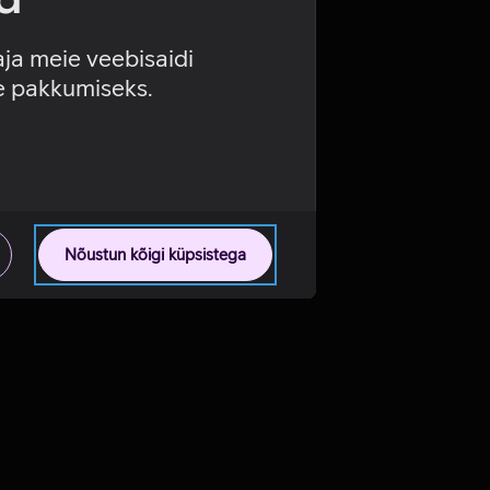
aja meie veebisaidi
se pakkumiseks.
Nõustun kõigi küpsistega