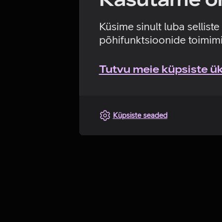
Küsime sinult luba sellist
põhifunktsioonide toimimi
Tutvu meie küpsiste üks
Küpsiste seaded