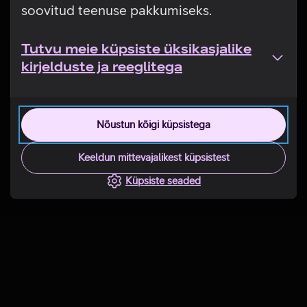
soovitud teenuse pakkumiseks.
Tutvu meie küpsiste üksikasjalike
kirjelduste ja reeglitega
Nõustun kõigi küpsistega
Keeldun mittevajalikest küpsistest
Küpsiste seaded