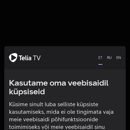
ET
RU
EN
Kasutame oma veebisaidil
küpsiseid
Küsime sinult luba selliste küpsiste
kasutamiseks, mida ei ole tingimata vaja
Tehniline viga
meie veebisaidi põhifunktsioonide
toimimiseks või meie veebisaidil sinu