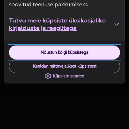
soovitud teenuse pakkumiseks.
Tutvu meie küpsiste üksikasjalike
kirjelduste ja reeglitega
Nõustun kõigi küpsistega
Keeldun mittevajalikest küpsistest
Küpsiste seaded