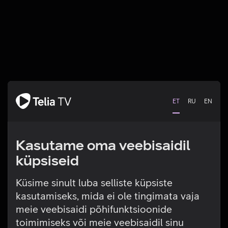
ET
RU
EN
Kasutame oma veebisaidil
küpsiseid
Küsime sinult luba selliste küpsiste
kasutamiseks, mida ei ole tingimata vaja
Tehniline viga
meie veebisaidi põhifunktsioonide
toimimiseks või meie veebisaidil sinu