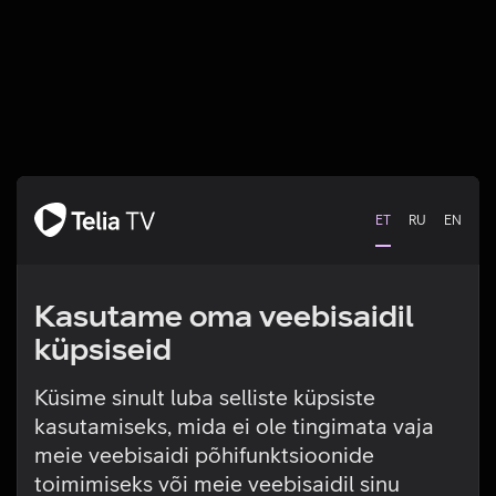
ET
RU
EN
Kasutame oma veebisaidil
küpsiseid
Küsime sinult luba selliste küpsiste
kasutamiseks, mida ei ole tingimata vaja
Tehniline viga
meie veebisaidi põhifunktsioonide
toimimiseks või meie veebisaidil sinu