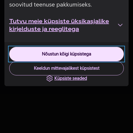
soovitud teenuse pakkumiseks.
Tutvu meie küpsiste üksikasjalike
kirjelduste ja reeglitega
Nõustun kõigi küpsistega
Keeldun mittevajalikest küpsistest
Küpsiste seaded