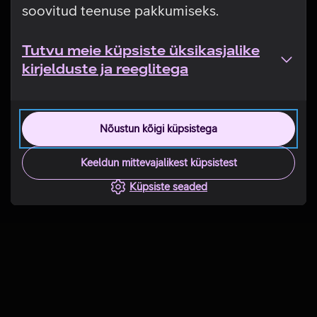
soovitud teenuse pakkumiseks.
Tutvu meie küpsiste üksikasjalike
kirjelduste ja reeglitega
Nõustun kõigi küpsistega
Keeldun mittevajalikest küpsistest
Küpsiste seaded