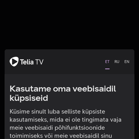
ET
RU
EN
Kasutame oma veebisaidil
küpsiseid
Küsime sinult luba selliste küpsiste
kasutamiseks, mida ei ole tingimata vaja
Tehniline viga
meie veebisaidi põhifunktsioonide
toimimiseks või meie veebisaidil sinu