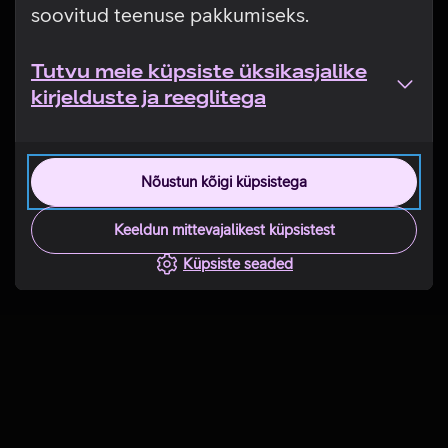
soovitud teenuse pakkumiseks.
Tutvu meie küpsiste üksikasjalike
kirjelduste ja reeglitega
Nõustun kõigi küpsistega
Keeldun mittevajalikest küpsistest
Küpsiste seaded