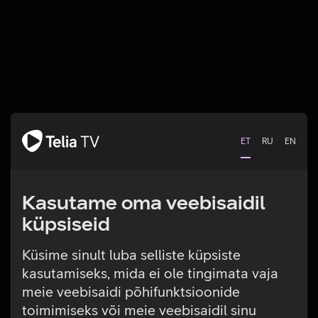
ET
RU
EN
Kasutame oma veebisaidil
küpsiseid
Küsime sinult luba selliste küpsiste
kasutamiseks, mida ei ole tingimata vaja
Tehniline viga
meie veebisaidi põhifunktsioonide
toimimiseks või meie veebisaidil sinu