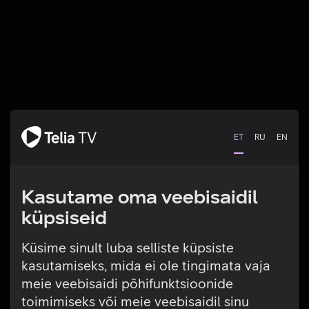
ET
RU
EN
Kasutame oma veebisaidil
küpsiseid
Küsime sinult luba selliste küpsiste
kasutamiseks, mida ei ole tingimata vaja
Tehniline viga
meie veebisaidi põhifunktsioonide
toimimiseks või meie veebisaidil sinu