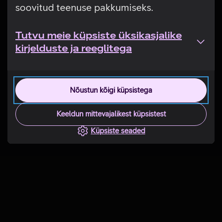
soovitud teenuse pakkumiseks.
Tutvu meie küpsiste üksikasjalike
kirjelduste ja reeglitega
Nõustun kõigi küpsistega
Keeldun mittevajalikest küpsistest
Küpsiste seaded