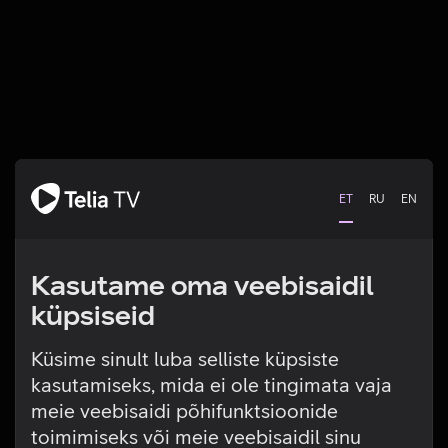
ET
RU
EN
Kasutame oma veebisaidil
küpsiseid
Küsime sinult luba selliste küpsiste
kasutamiseks, mida ei ole tingimata vaja
Tehniline viga
meie veebisaidi põhifunktsioonide
toimimiseks või meie veebisaidil sinu