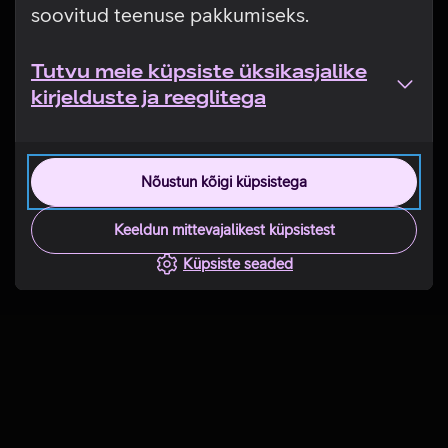
soovitud teenuse pakkumiseks.
Tutvu meie küpsiste üksikasjalike
kirjelduste ja reeglitega
Nõustun kõigi küpsistega
Keeldun mittevajalikest küpsistest
Küpsiste seaded