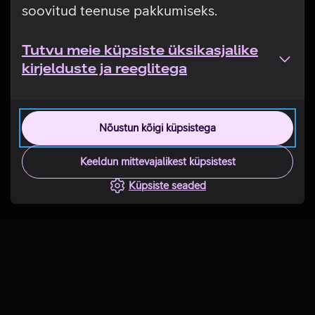
soovitud teenuse pakkumiseks.
Tutvu meie küpsiste üksikasjalike
kirjelduste ja reeglitega
Nõustun kõigi küpsistega
Keeldun mittevajalikest küpsistest
Küpsiste seaded