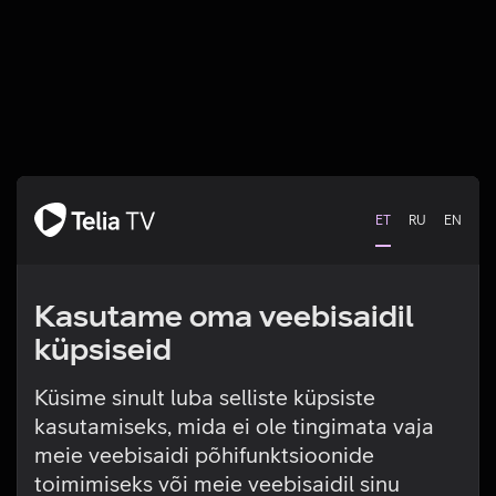
ET
RU
EN
Kasutame oma veebisaidil
küpsiseid
Küsime sinult luba selliste küpsiste
kasutamiseks, mida ei ole tingimata vaja
Tehniline viga
meie veebisaidi põhifunktsioonide
toimimiseks või meie veebisaidil sinu