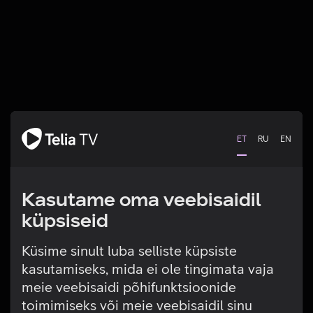
ET
RU
EN
Kasutame oma veebisaidil
küpsiseid
Küsime sinult luba selliste küpsiste
kasutamiseks, mida ei ole tingimata vaja
Tehniline viga
meie veebisaidi põhifunktsioonide
toimimiseks või meie veebisaidil sinu