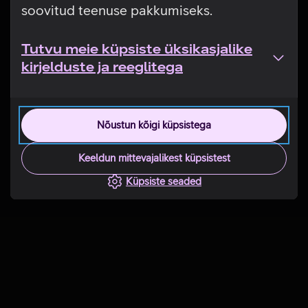
soovitud teenuse pakkumiseks.
Tutvu meie küpsiste üksikasjalike
kirjelduste ja reeglitega
Nõustun kõigi küpsistega
Keeldun mittevajalikest küpsistest
Küpsiste seaded