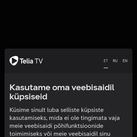
ET
RU
EN
Kasutame oma veebisaidil
küpsiseid
Küsime sinult luba selliste küpsiste
kasutamiseks, mida ei ole tingimata vaja
Tehniline viga
meie veebisaidi põhifunktsioonide
toimimiseks või meie veebisaidil sinu