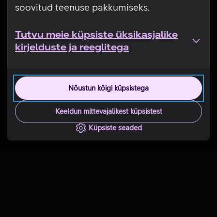
soovitud teenuse pakkumiseks.
Tutvu meie küpsiste üksikasjalike
kirjelduste ja reeglitega
Nõustun kõigi küpsistega
Keeldun mittevajalikest küpsistest
Küpsiste seaded