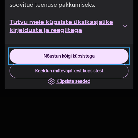
soovitud teenuse pakkumiseks.
Tutvu meie küpsiste üksikasjalike
kirjelduste ja reeglitega
Nõustun kõigi küpsistega
Keeldun mittevajalikest küpsistest
Küpsiste seaded