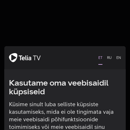
ET
RU
EN
Kasutame oma veebisaidil
küpsiseid
Küsime sinult luba selliste küpsiste
kasutamiseks, mida ei ole tingimata vaja
Tehniline viga
meie veebisaidi põhifunktsioonide
toimimiseks või meie veebisaidil sinu