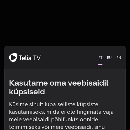
ET
RU
EN
Kasutame oma veebisaidil
küpsiseid
Küsime sinult luba selliste küpsiste
kasutamiseks, mida ei ole tingimata vaja
Tehniline viga
meie veebisaidi põhifunktsioonide
toimimiseks või meie veebisaidil sinu