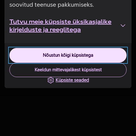
soovitud teenuse pakkumiseks.
Tutvu meie küpsiste üksikasjalike
kirjelduste ja reeglitega
Nõustun kõigi küpsistega
Keeldun mittevajalikest küpsistest
Küpsiste seaded