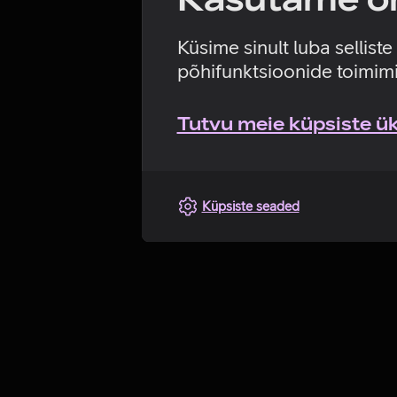
Küsime sinult luba sellist
põhifunktsioonide toimimi
Tutvu meie küpsiste üks
Küpsiste seaded