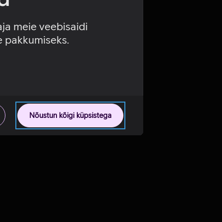
aja meie veebisaidi
se pakkumiseks.
Nõustun kõigi küpsistega