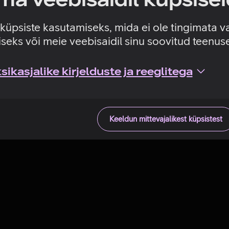
Tehniline viga
e küpsiste kasutamiseks, mida ei ole tingimata v
seks või meie veebisaidil sinu soovitud teenu
ikasjalike kirjelduste ja reeglitega
Keeldun mittevajalikest küpsistest