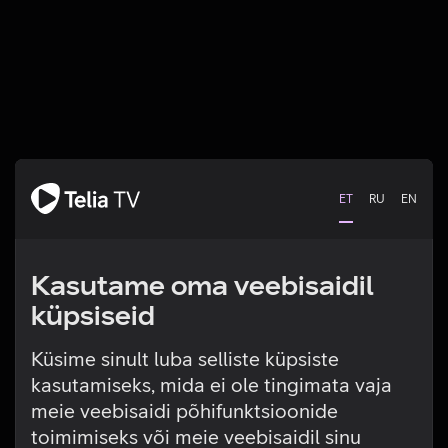
ET
RU
EN
Kasutame oma veebisaidil
küpsiseid
Küsime sinult luba selliste küpsiste
kasutamiseks, mida ei ole tingimata vaja
Tehniline viga
meie veebisaidi põhifunktsioonide
toimimiseks või meie veebisaidil sinu