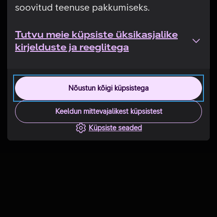
soovitud teenuse pakkumiseks.
Tutvu meie küpsiste üksikasjalike
kirjelduste ja reeglitega
Nõustun kõigi küpsistega
Keeldun mittevajalikest küpsistest
Küpsiste seaded