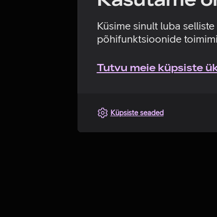
Küsime sinult luba sellist
põhifunktsioonide toimimi
Tutvu meie küpsiste üks
Küpsiste seaded