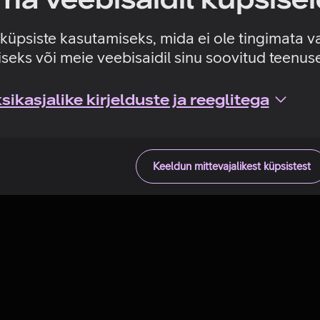
Tehniline viga
e küpsiste kasutamiseks, mida ei ole tingimata v
seks või meie veebisaidil sinu soovitud teenu
ikasjalike kirjelduste ja reeglitega
Keeldun mittevajalikest küpsistest