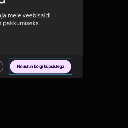
aja meie veebisaidi
se pakkumiseks.
Nõustun kõigi küpsistega