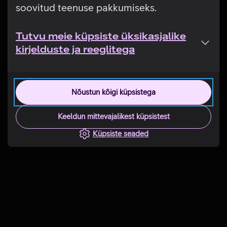
soovitud teenuse pakkumiseks.
Tutvu meie küpsiste üksikasjalike
kirjelduste ja reeglitega
Nõustun kõigi küpsistega
Keeldun mittevajalikest küpsistest
Küpsiste seaded