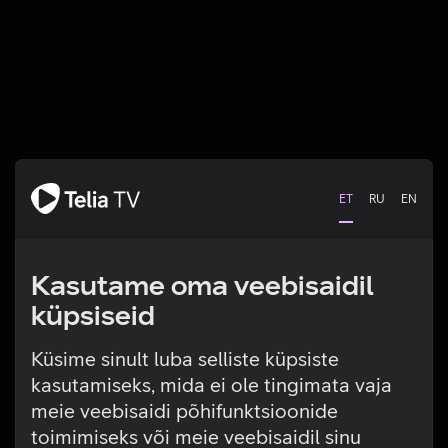
ET
RU
EN
Kasutame oma veebisaidil
küpsiseid
Küsime sinult luba selliste küpsiste
kasutamiseks, mida ei ole tingimata vaja
Tehniline viga
meie veebisaidi põhifunktsioonide
toimimiseks või meie veebisaidil sinu