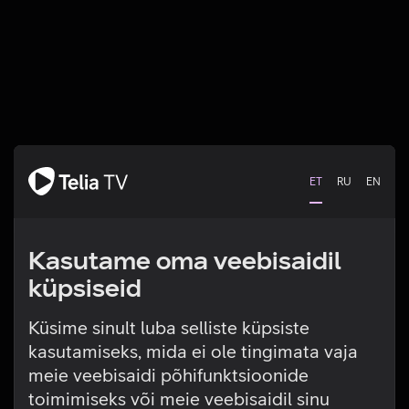
ET
RU
EN
Kasutame oma veebisaidil
küpsiseid
Küsime sinult luba selliste küpsiste
kasutamiseks, mida ei ole tingimata vaja
Tehniline viga
meie veebisaidi põhifunktsioonide
toimimiseks või meie veebisaidil sinu