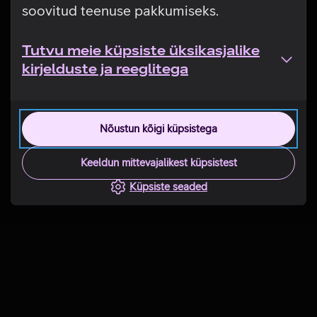
soovitud teenuse pakkumiseks.
Tutvu meie küpsiste üksikasjalike
kirjelduste ja reeglitega
Nõustun kõigi küpsistega
Keeldun mittevajalikest küpsistest
Küpsiste seaded